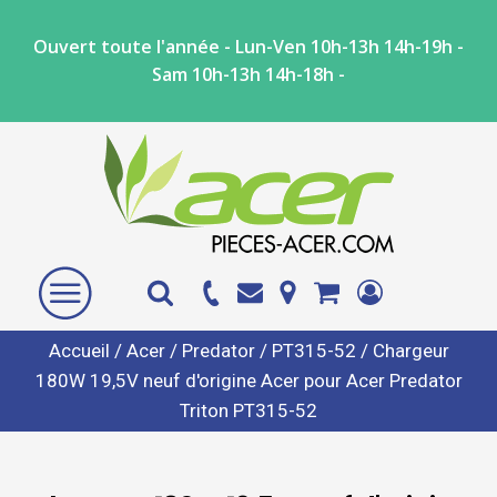
Ouvert toute l'année - Lun-Ven 10h-13h 14h-19h -
Sam 10h-13h 14h-18h -
Accueil
/
Acer
/
Predator
/
PT315-52
/ Chargeur
180W 19,5V neuf d'origine Acer pour Acer Predator
Triton PT315-52