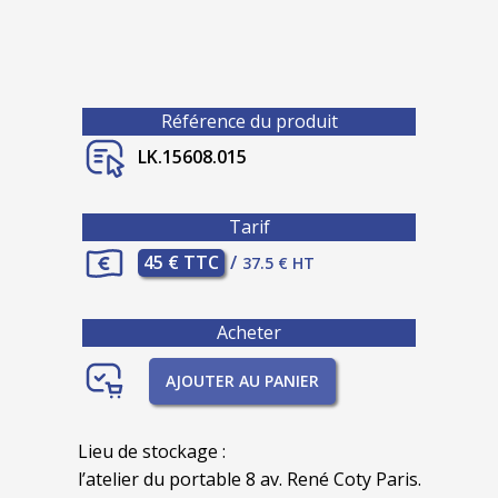
Référence du produit
LK.15608.015
Tarif
45 € TTC
/
37.5 € HT
Acheter
AJOUTER AU PANIER
Lieu de stockage :
l’atelier du portable 8 av. René Coty Paris.