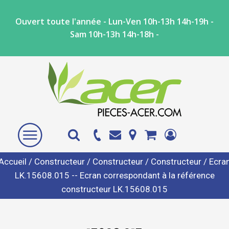
Ouvert toute l'année - Lun-Ven 10h-13h 14h-19h -
Sam 10h-13h 14h-18h -
Accueil
/
Constructeur
/
Constructeur
/
Constructeur
/ Ecra
LK.15608.015 -- Ecran correspondant à la référence
constructeur LK.15608.015