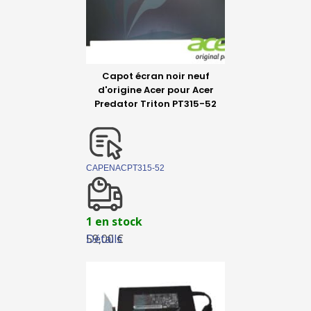
Capot écran noir neuf
d'origine Acer pour Acer
Predator Triton PT315-52
CAPENACPT315-52
1 en stock
Détails
59,00 €