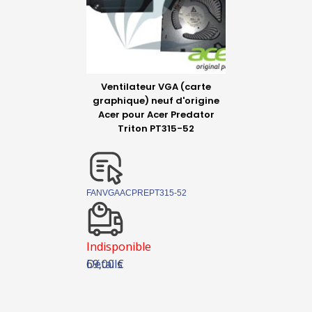
Ventilateur VGA (carte
graphique) neuf d'origine
Acer pour Acer Predator
Triton PT315-52
FANVGAACPREPT315-52
Indisponible
Détails
69,00 €