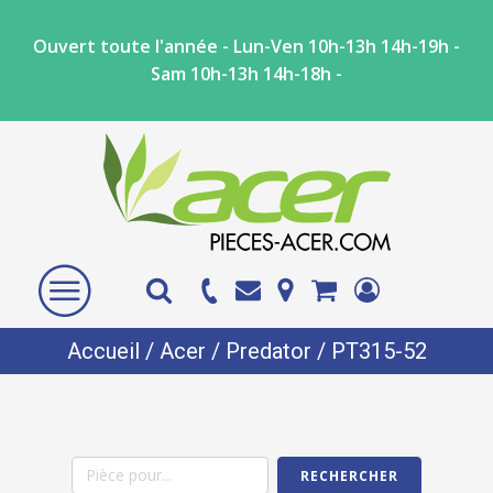
Ouvert toute l'année - Lun-Ven 10h-13h 14h-19h -
Sam 10h-13h 14h-18h -
Accueil
/
Acer
/
Predator
/ PT315-52
RECHERCHER