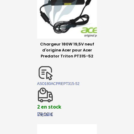
Chargeur 180W 19,5V neuf
d'origine Acer pour Acer
Predator Triton PT315-52
ASO180ACPREPT315-52
2 en stock
Détails
79,00 €