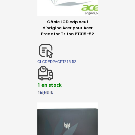
Câble LCD edp neuf
d'origine Acer pour Acer
Predator Triton PT315-52
CLCDEDPACPT315-52
1 en stock
Détails
16,90 €