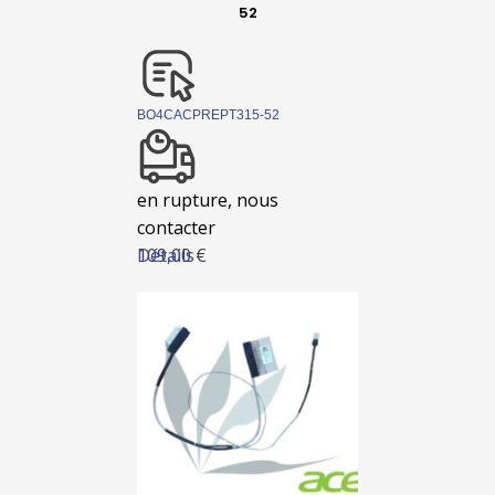
52
BO4CACPREPT315-52
en rupture, nous
contacter
Détails
109,00 €