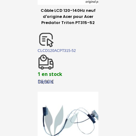
Câble LCD 120-140Hz neuf
d'origine Acer pour Acer
Predator Triton PT315-52
CLCD120ACPT315-52
1 en stock
Détails
16,90 €