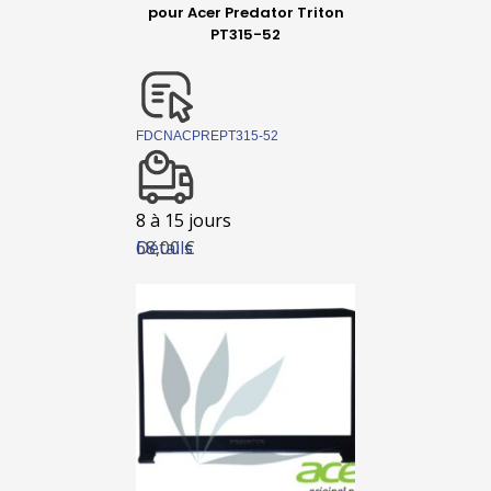
pour Acer Predator Triton
PT315-52
FDCNACPREPT315-52
8 à 15 jours
Détails
68,00 €