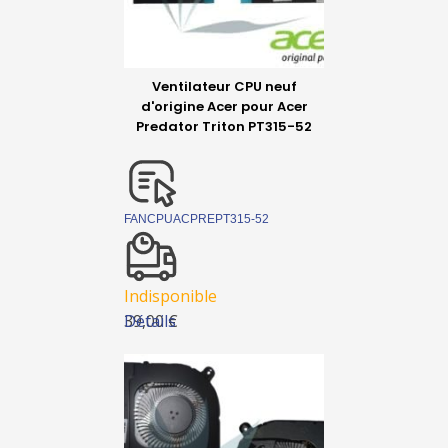
Ventilateur CPU neuf
d'origine Acer pour Acer
Predator Triton PT315-52
FANCPUACPREPT315-52
Indisponible
Détails
39,00 €