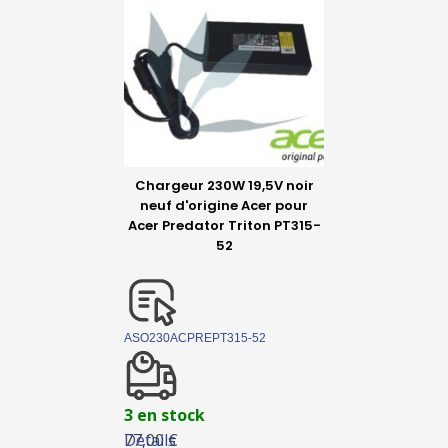
Chargeur 230W 19,5V noir
neuf d'origine Acer pour
Acer Predator Triton PT315-
52
ASO230ACPREPT315-52
3 en stock
Détails
77,00 €