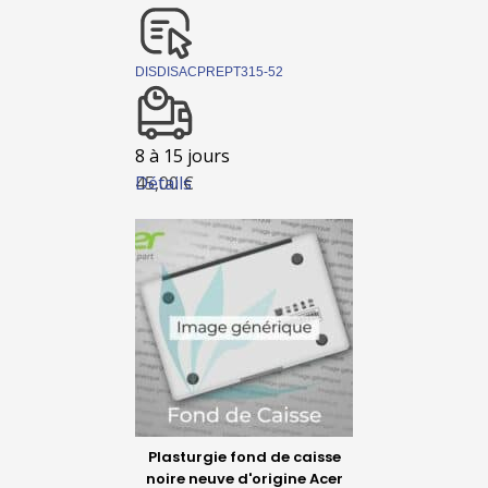
DISDISACPREPT315-52
8 à 15 jours
Détails
45,00 €
Plasturgie fond de caisse
noire neuve d'origine Acer