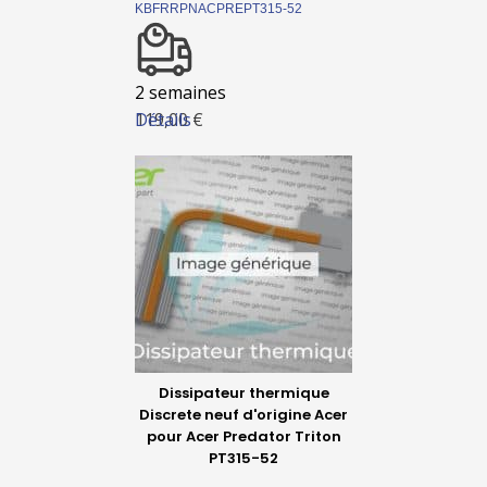
KBFRRPNACPREPT315-52
2 semaines
Détails
119,00 €
Dissipateur thermique
Discrete neuf d'origine Acer
pour Acer Predator Triton
PT315-52