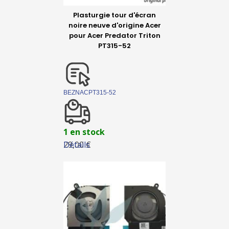
Plasturgie tour d'écran
noire neuve d'origine Acer
pour Acer Predator Triton
PT315-52
BEZNACPT315-52
1 en stock
Détails
29,00 €