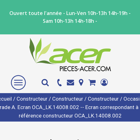
Ouvert toute l'année - Lun-Ven 10h-13h 14h-19h -
Sam 10h-13h 14h-18h -
cueil
/
Constructeur
/
Constructeur
/
Constructeur
/ Occas
rade A. Ecran OCA_LK.14008.002 -- Ecran correspondant à 
référence constructeur OCA_LK.14008.002