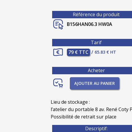
Référence du produit
B156HAN06.3 HW0A
Tarif
79 € TTC
/
65.83 € HT
Acheter
AJOUTER AU PANIER
Lieu de stockage :
l’atelier du portable 8 av. René Coty P
Possibilité de retrait sur place
Descriptif: