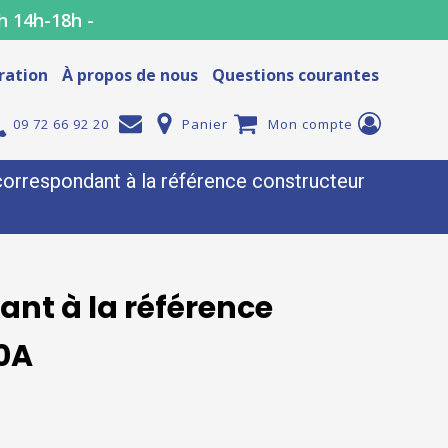
h 14h-18h -
ration
À propos de nous
Questions courantes
09 72 66 92 20
Panier
Mon compte
rrespondant à la référence constructeur
nt à la référence
0A