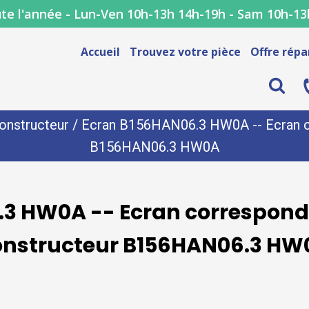
te l'année - Lun-Ven 10h-13h 14h-19h - Sam 10h-13
Accueil
Trouvez votre pièce
Offre répa
onstructeur
/ Ecran B156HAN06.3 HW0A -- Ecran co
B156HAN06.3 HW0A
3 HW0A -- Ecran corresponda
onstructeur B156HAN06.3 HW