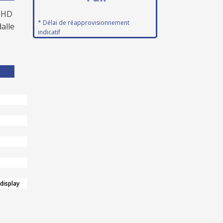
l HD
* Délai de réapprovisionnement
alle
indicatif
 display