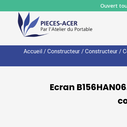
Ouvert tou
Accueil
/
Constructeur
/
Constructeur
/
C
Ecran B156HAN06.
c