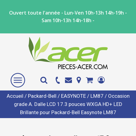
Ouvert toute l'année - Lun-Ven 10h-13h 14h-19h -
Sam 10h-13h 14h-18h -
Accueil
/
Packard-Bell
/
EASYNOTE
/
LM87
/ Occasion
grade A. Dalle LCD 17.3 pouces WXGA HD+ LED
Brillante pour Packard-Bell Easynote LM87