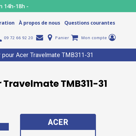
h 14h-18h -
ration
À propos de nous
Questions courantes
09 72 66 92 20
Panier
Mon compte
er pour Acer Travelmate TMB311-31
er Travelmate TMB311-31
ACER