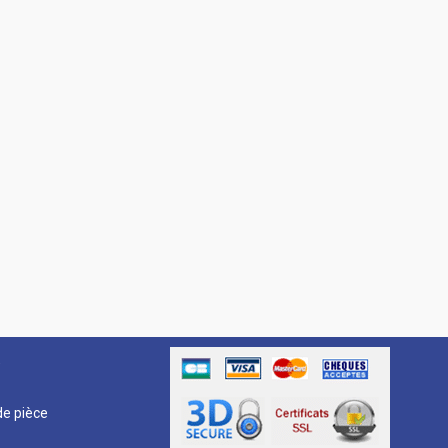
R
e pièce