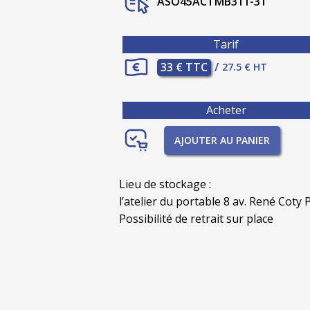
ASO45ACTMB311-31
Tarif
33 € TTC
/
27.5 € HT
Acheter
AJOUTER AU PANIER
Lieu de stockage :
l’atelier du portable 8 av. René Coty P
Possibilité de retrait sur place