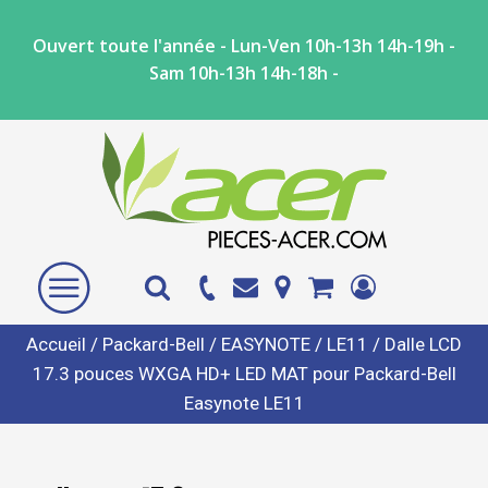
Ouvert toute l'année - Lun-Ven 10h-13h 14h-19h -
Sam 10h-13h 14h-18h -
Accueil
/
Packard-Bell
/
EASYNOTE
/
LE11
/ Dalle LCD
17.3 pouces WXGA HD+ LED MAT pour Packard-Bell
Easynote LE11