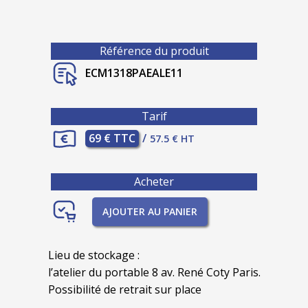
Référence du produit
ECM1318PAEALE11
Tarif
69 € TTC
/
57.5 € HT
Acheter
AJOUTER AU PANIER
Lieu de stockage :
l’atelier du portable 8 av. René Coty Paris.
Possibilité de retrait sur place