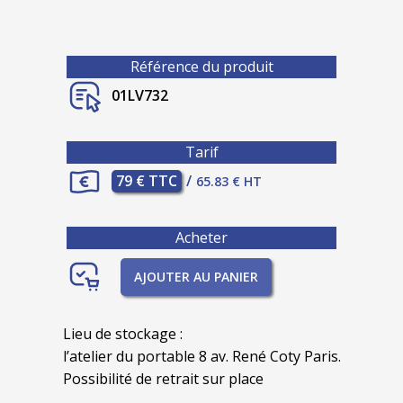
Référence du produit
01LV732
Tarif
79 € TTC
/
65.83 € HT
Acheter
AJOUTER AU PANIER
Lieu de stockage :
l’atelier du portable 8 av. René Coty Paris.
Possibilité de retrait sur place