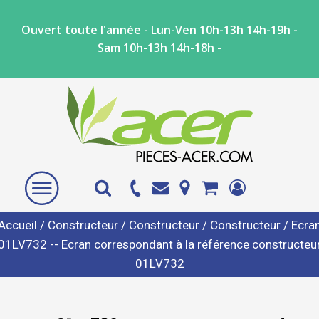
Ouvert toute l'année - Lun-Ven 10h-13h 14h-19h -
Sam 10h-13h 14h-18h -
Accueil
/
Constructeur
/
Constructeur
/
Constructeur
/ Ecra
01LV732 -- Ecran correspondant à la référence constructeu
01LV732