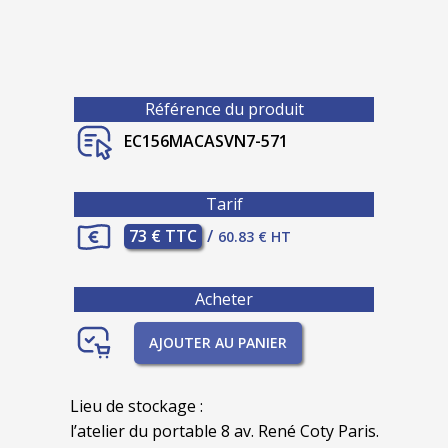
Référence du produit
EC156MACASVN7-571
Tarif
73 € TTC
/
60.83 € HT
Acheter
AJOUTER AU PANIER
Lieu de stockage :
l’atelier du portable 8 av. René Coty Paris.