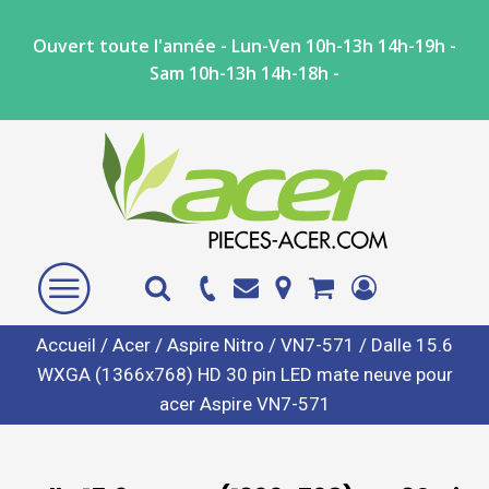
Ouvert toute l'année - Lun-Ven 10h-13h 14h-19h -
Sam 10h-13h 14h-18h -
Accueil
/
Acer
/
Aspire Nitro
/
VN7-571
/ Dalle 15.6
WXGA (1366x768) HD 30 pin LED mate neuve pour
acer Aspire VN7-571