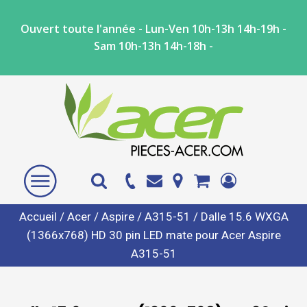
Ouvert toute l'année - Lun-Ven 10h-13h 14h-19h -
Sam 10h-13h 14h-18h -
Accueil
/
Acer
/
Aspire
/
A315-51
/ Dalle 15.6 WXGA
(1366x768) HD 30 pin LED mate pour Acer Aspire
A315-51