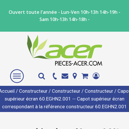
Ouvert toute l'année - Lun-Ven 10h-13h 14h-19h -
Sam 10h-13h 14h-18h -
Accueil
/
Constructeur
/
Constructeur
/
Constructeur
/ Capo
supérieur écran 60.EGHN2.001 -- Capot supérieur écran
correspondant à la référence constructeur 60.EGHN2.001