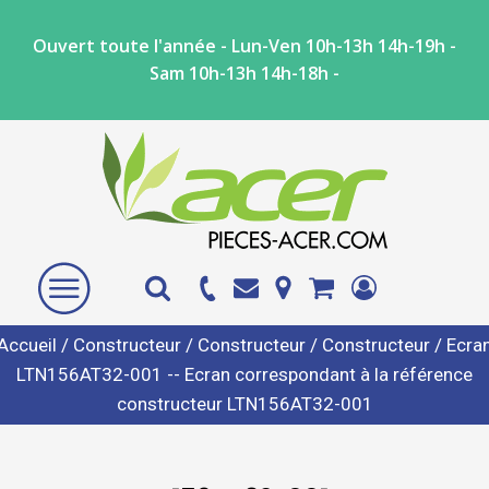
Ouvert toute l'année - Lun-Ven 10h-13h 14h-19h -
Sam 10h-13h 14h-18h -
Accueil
/
Constructeur
/
Constructeur
/
Constructeur
/ Ecra
LTN156AT32-001 -- Ecran correspondant à la référence
constructeur LTN156AT32-001