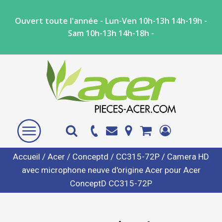
Ouvert toute l'année - Lun-Ven 10h-13h 14h-19h -
Sam 10h-13h 14h-18h -
Accueil
/
Acer
/
Conceptd
/
CC315-72P
/ Camera HD
avec microphone neuve d'origine Acer pour Acer
ConceptD CC315-72P