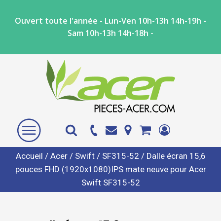
Ouvert toute l'année - Lun-Ven 10h-13h 14h-19h -
Sam 10h-13h 14h-18h -
Accueil
/
Acer
/
Swift
/
SF315-52
/ Dalle écran 15,6
pouces FHD (1920x1080)IPS mate neuve pour Acer
Swift SF315-52