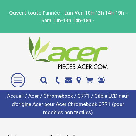
Ouvert toute l'année - Lun-Ven 10h-13h 14h-19h -
Sam 10h-13h 14h-18h -
Accueil
/
Acer
/
Chromebook
/
C771
/ Câble LCD neuf
d'origine Acer pour Acer Chromebook C771 (pour
modèles non tactiles)