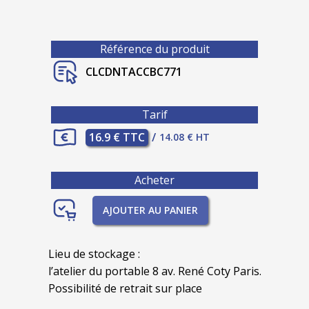
Référence du produit
CLCDNTACCBC771
Tarif
16.9 € TTC
/
14.08 € HT
Acheter
AJOUTER AU PANIER
Lieu de stockage :
l’atelier du portable 8 av. René Coty Paris.
Possibilité de retrait sur place