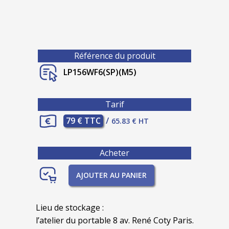
Référence du produit
LP156WF6(SP)(M5)
Tarif
79 € TTC
/
65.83 € HT
Acheter
AJOUTER AU PANIER
Lieu de stockage :
l’atelier du portable 8 av. René Coty Paris.