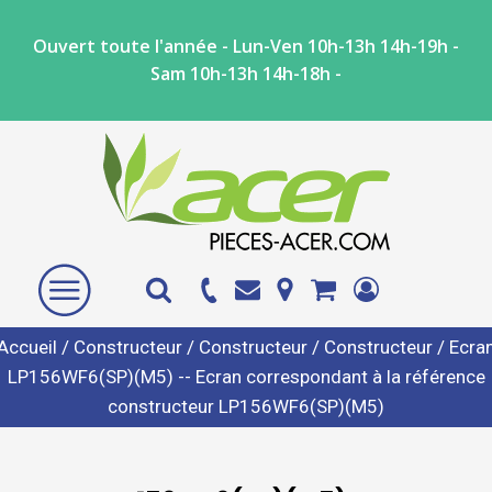
Ouvert toute l'année - Lun-Ven 10h-13h 14h-19h -
Sam 10h-13h 14h-18h -
Accueil
/
Constructeur
/
Constructeur
/
Constructeur
/ Ecra
LP156WF6(SP)(M5) -- Ecran correspondant à la référence
constructeur LP156WF6(SP)(M5)