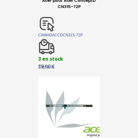
Acer pour Acer ConceptD
CN315-72P
CAMHDACCDCN315-72P
3 en stock
Détails
19,90 €