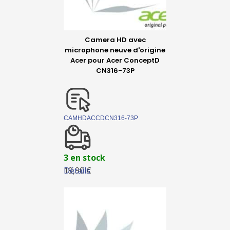
Camera HD avec
microphone neuve d'origine
Acer pour Acer ConceptD
CN316-73P
CAMHDACCDCN316-73P
3 en stock
Détails
19,90 €