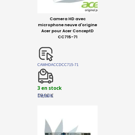
Camera HD avec
microphone neuve d'origine
Acer pour Acer ConceptD
CC715-71
CAMHDACCDCC715-71
3 en stock
Détails
19,90 €