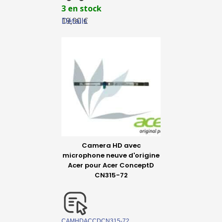
3 en stock
Détails
19,90 €
Camera HD avec
microphone neuve d'origine
Acer pour Acer ConceptD
CN315-72
CAMHDACCDCN315-72