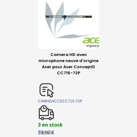
Camera HD avec
microphone neuve d'origine
Acer pour Acer ConceptD
CC715-72P
CAMHDACCDCC715-72P
3 en stock
Détails
19,90 €