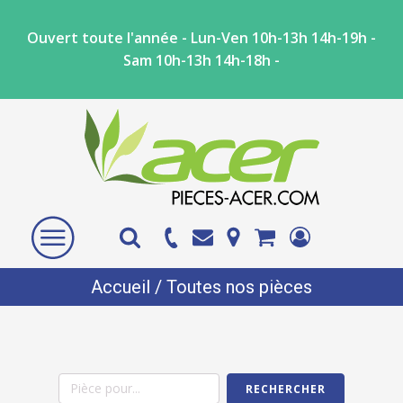
Ouvert toute l'année - Lun-Ven 10h-13h 14h-19h -
Sam 10h-13h 14h-18h -
Accueil
/ Toutes nos pièces
RECHERCHER