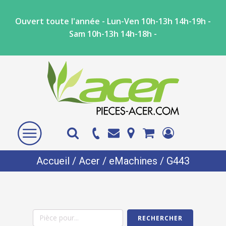
Ouvert toute l'année - Lun-Ven 10h-13h 14h-19h -
Sam 10h-13h 14h-18h -
Accueil
/
Acer
/
eMachines
/ G443
RECHERCHER