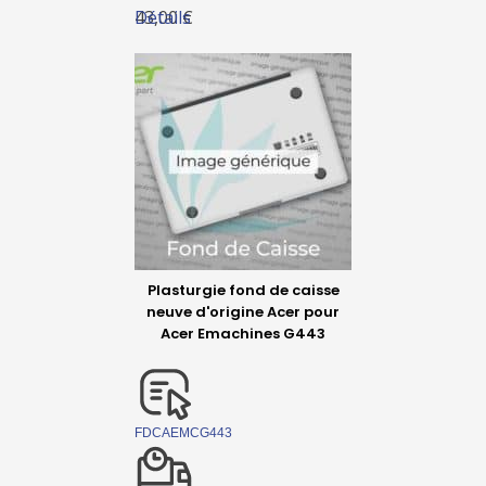
Détails
43,00 €
Plasturgie fond de caisse
neuve d'origine Acer pour
Acer Emachines G443
FDCAEMCG443