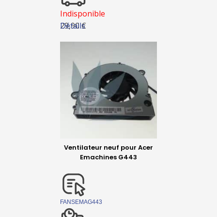
Indisponible
Détails
29,90 €
Ventilateur neuf pour Acer
Emachines G443
FANSEMAG443