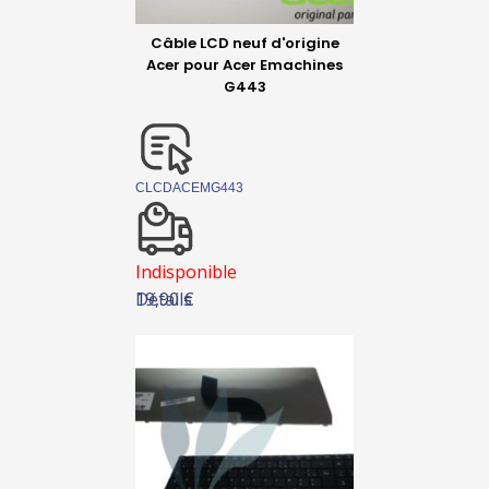
Câble LCD neuf d'origine
Acer pour Acer Emachines
G443
CLCDACEMG443
Indisponible
Détails
19,90 €