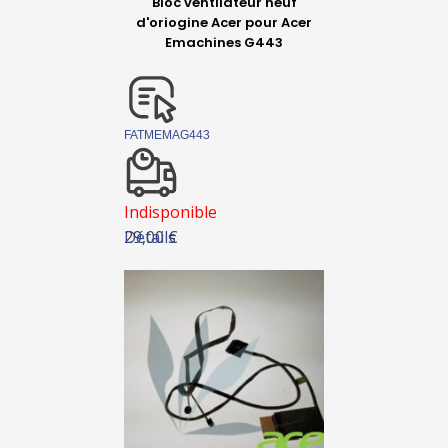
Bloc ventilateur neuf
d'oriogine Acer pour Acer
Emachines G443
FATMEMAG443
Indisponible
Détails
29,00 €