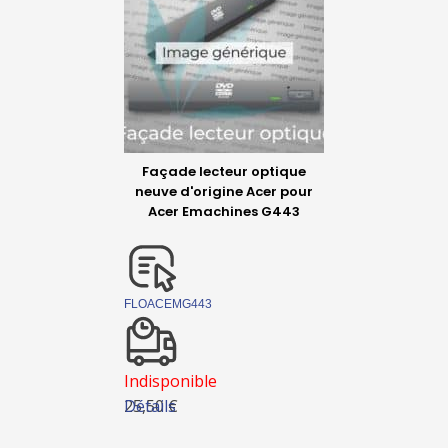
Façade lecteur optique
neuve d'origine Acer pour
Acer Emachines G443
FLOACEMG443
Indisponible
Détails
25,50 €