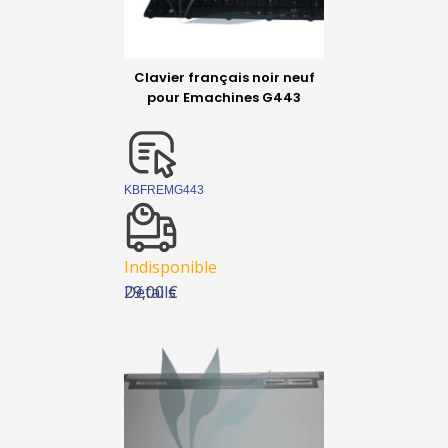
Clavier français noir neuf
pour Emachines G443
KBFREMG443
Indisponible
Détails
29,00 €