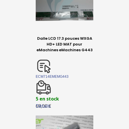
Dalle LCD 17.3 pouces WXGA
HD+ LED MAT pour
eMachines eMachines G443
ECM714EMEMG443
5 en stock
Détails
69,00 €