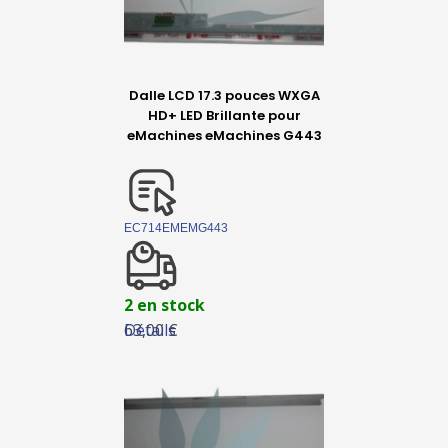
Dalle LCD 17.3 pouces WXGA
HD+ LED Brillante pour
eMachines eMachines G443
EC714EMEMG443
2 en stock
Détails
63,00 €