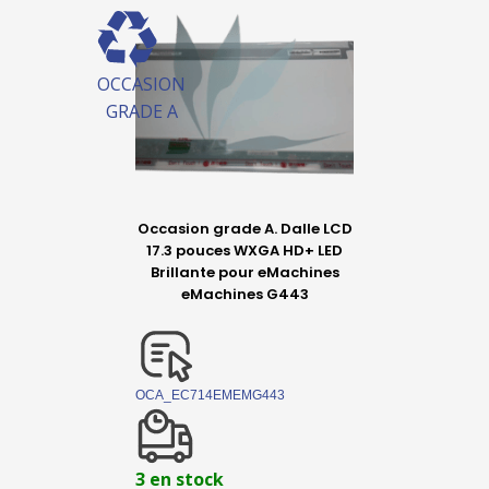
OCCASION
GRADE A
Occasion grade A. Dalle LCD
17.3 pouces WXGA HD+ LED
Brillante pour eMachines
eMachines G443
OCA_EC714EMEMG443
3 en stock