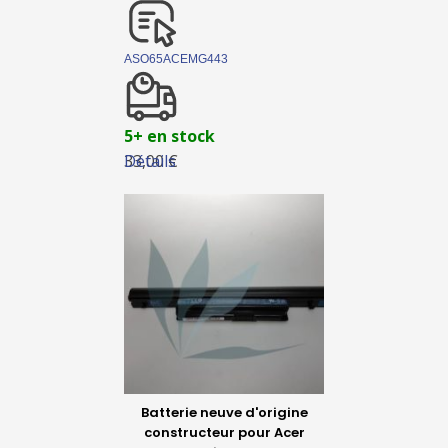
ASO65ACEMG443
5+ en stock
Détails
33,00 €
Batterie neuve d'origine
constructeur pour Acer