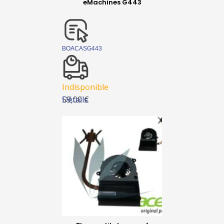
eMachines G443
BOACASG443
Indisponible
Détails
59,00 €