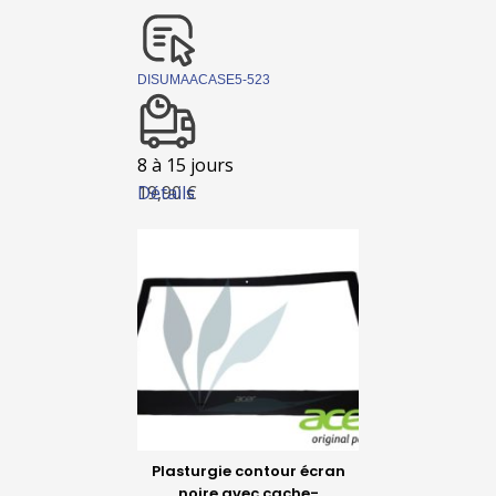
DISUMAACASE5-523
8 à 15 jours
Détails
19,90 €
Plasturgie contour écran
noire avec cache-