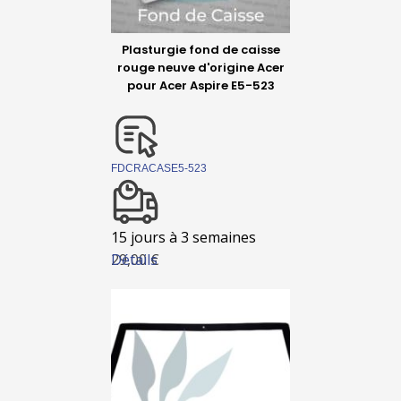
Plasturgie fond de caisse
rouge neuve d'origine Acer
pour Acer Aspire E5-523
FDCRACASE5-523
15 jours à 3 semaines
Détails
29,00 €