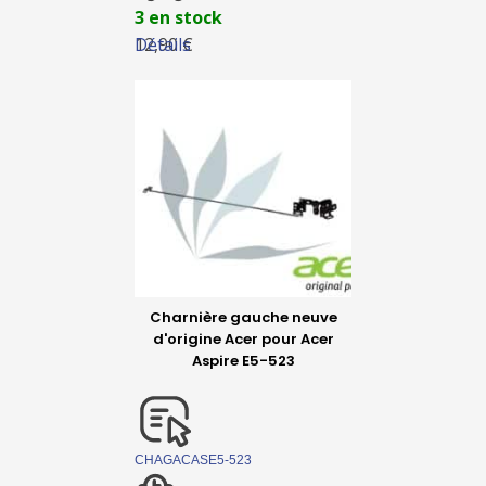
3 en stock
Détails
12,90 €
Charnière gauche neuve
d'origine Acer pour Acer
Aspire E5-523
CHAGACASE5-523