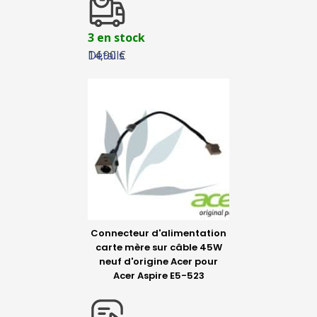
3 en stock
Détails
14,90 €
Connecteur d'alimentation
carte mère sur câble 45W
neuf d'origine Acer pour
Acer Aspire E5-523