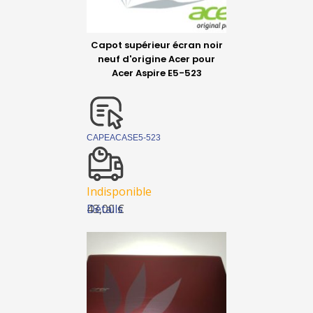
Capot supérieur écran noir
neuf d'origine Acer pour
Acer Aspire E5-523
CAPEACASE5-523
Indisponible
Détails
43,00 €