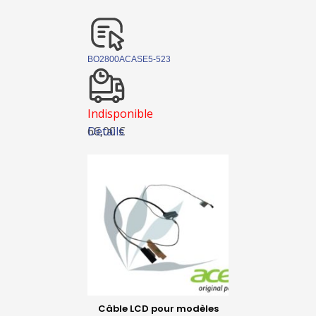
BO2800ACASE5-523
Indisponible
Détails
66,00 €
Câble LCD pour modèles