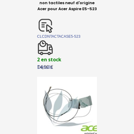
non tactiles neuf d'origine
Acer pour Acer Aspire E5-523
CLCDNTACTACASE5-523
2 en stock
Détails
14,90 €