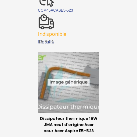
CCM45ACASE5-523
Indisponible
Détails
16,90 €
Dissipateur thermique 15W
UMA neuf d'origine Acer
pour Acer Aspire E5-523