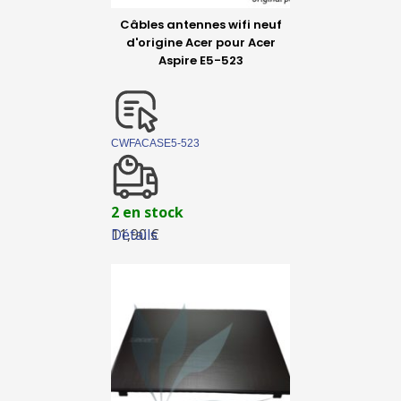
Câbles antennes wifi neuf
d'origine Acer pour Acer
Aspire E5-523
CWFACASE5-523
2 en stock
Détails
11,90 €