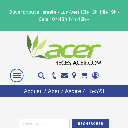
Ouvert toute l'année - Lun-Ven 10h-13h 14h-19h -
Sam 10h-13h 14h-18h -
Accueil
/
Acer
/
Aspire
/ E5-523
RECHERCHER