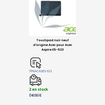
Touchpad noir neuf
d'origine Acer pour Acer
Aspire E5-523
TPNACASE5-523
2 en stock
Détails
14,90 €