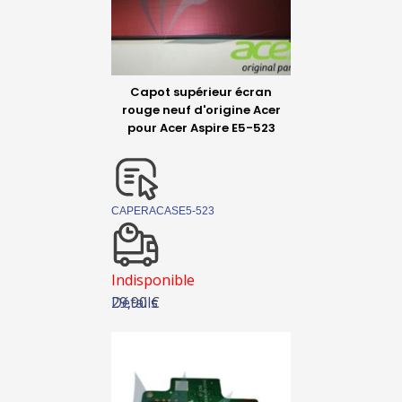
Capot supérieur écran
rouge neuf d'origine Acer
pour Acer Aspire E5-523
CAPERACASE5-523
Indisponible
Détails
29,90 €