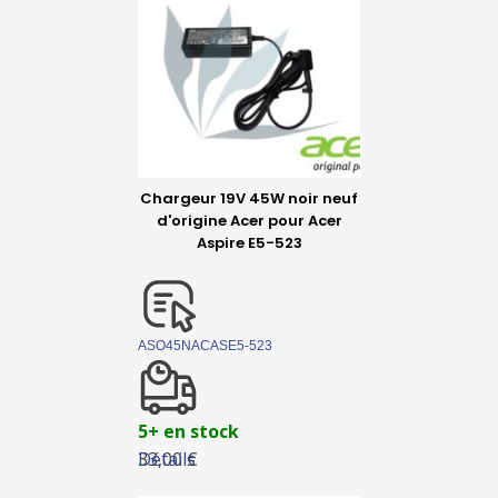
Chargeur 19V 45W noir neuf
d'origine Acer pour Acer
Aspire E5-523
ASO45NACASE5-523
5+ en stock
Détails
33,00 €