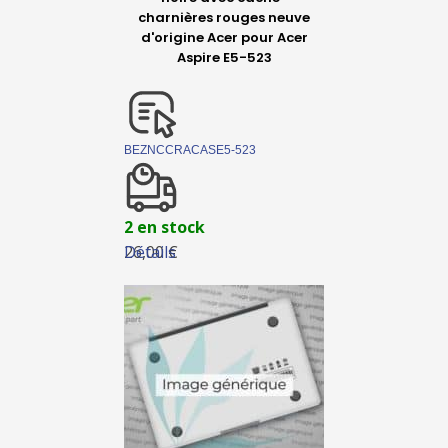
charnières rouges neuve
d'origine Acer pour Acer
Aspire E5-523
BEZNCCRACASE5-523
2 en stock
Détails
26,00 €