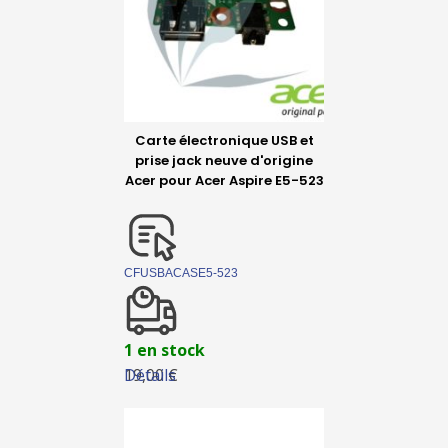
Carte électronique USB et
prise jack neuve d'origine
Acer pour Acer Aspire E5-523
CFUSBACASE5-523
1 en stock
Détails
19,00 €