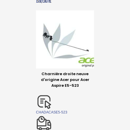
Détails
33,00 €
Charnière droite neuve
d'origine Acer pour Acer
Aspire E5-523
CHADACASE5-523