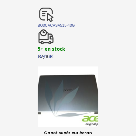
BO3CACASA515-43G
5+ en stock
Détails
72,00 €
Capot supérieur écran