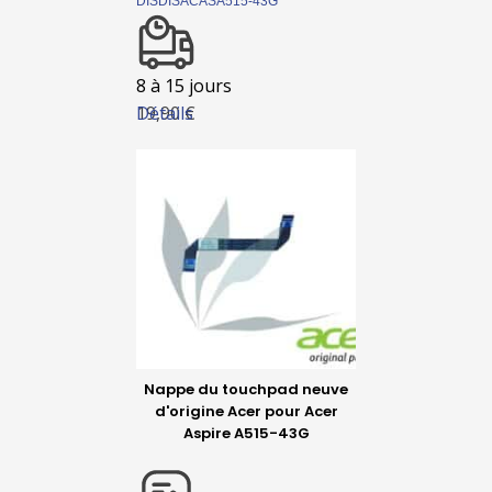
DISDISACASA515-43G
8 à 15 jours
Détails
19,90 €
Nappe du touchpad neuve
d'origine Acer pour Acer
Aspire A515-43G