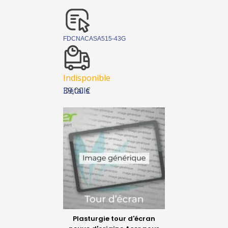
FDCNACASA515-43G
Indisponible
Détails
39,00 €
Plasturgie tour d'écran