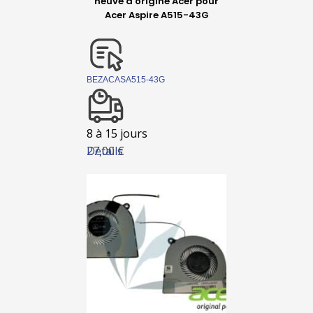
neuve d'origine Acer pour
Acer Aspire A515-43G
BEZACASA515-43G
8 à 15 jours
Détails
27,00 €