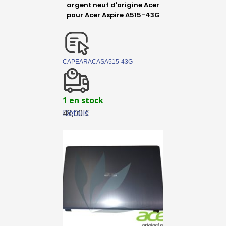
argent neuf d'origine Acer
pour Acer Aspire A515-43G
CAPEARACASA515-43G
1 en stock
Détails
49,00 €