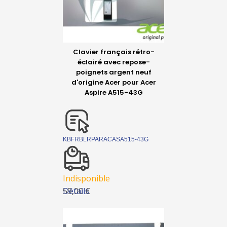
Clavier français rétro-
éclairé avec repose-
poignets argent neuf
d'origine Acer pour Acer
Aspire A515-43G
KBFRBLRPARACASA515-43G
Indisponible
Détails
59,00 €