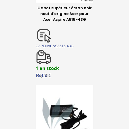
Capot supérieur écran noir
neuf d'origine Acer pour
Acer Aspire A515-43G
CAPENACASA515-43G
1 en stock
Détails
75,00 €