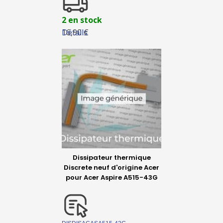
2 en stock
Détails
16,90 €
Dissipateur thermique
Discrete neuf d'origine Acer
pour Acer Aspire A515-43G