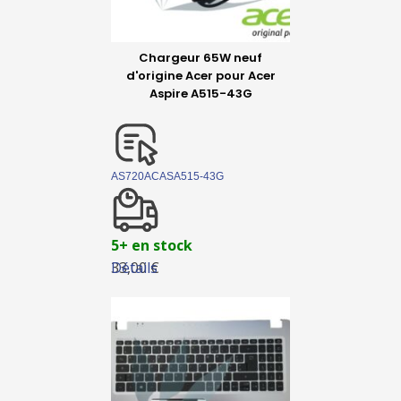
Chargeur 65W neuf
d'origine Acer pour Acer
Aspire A515-43G
AS720ACASA515-43G
5+ en stock
Détails
33,00 €