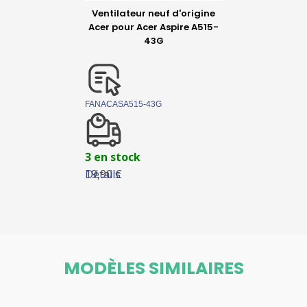
Ventilateur neuf d'origine
Acer pour Acer Aspire A515-
43G
FANACASA515-43G
3 en stock
Détails
19,90 €
MODÈLES SIMILAIRES