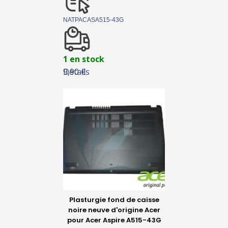
NATPACASA515-43G
1 en stock
Détails
9,90 €
Plasturgie fond de caisse
noire neuve d'origine Acer
pour Acer Aspire A515-43G