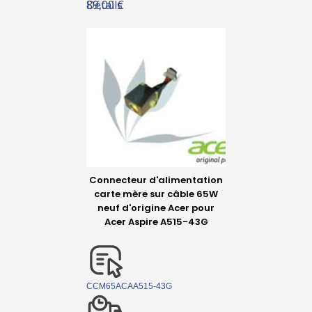
Détails
89,00 €
Connecteur d'alimentation
carte mère sur câble 65W
neuf d'origine Acer pour
Acer Aspire A515-43G
CCM65ACAA515-43G