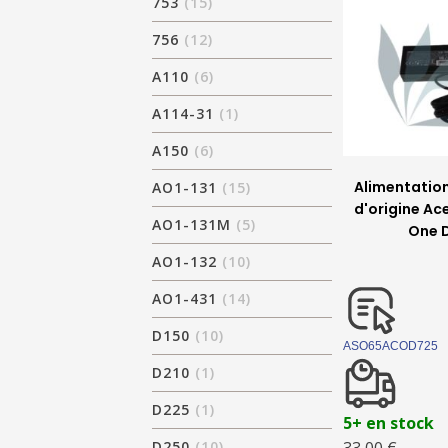
753
(15)
756
(12)
A110
(6)
A114-31
(1)
A150
(6)
Alimentatio
AO1-131
(15)
d'origine Ac
AO1-131M
(5)
One 
AO1-132
(10)
AO1-431
(14)
D150
(10)
ASO65ACOD725
D210
(1)
D225
(1)
5+ en stock
D250
(10)