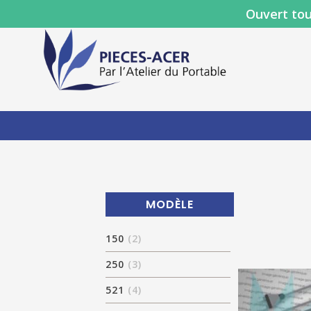
Ouvert tou
MODÈLE
150
(2)
250
(3)
521
(4)