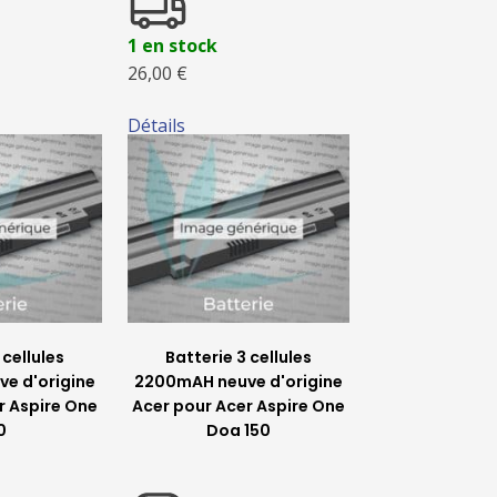
1 en stock
26,00 €
Détails
 cellules
Batterie 3 cellules
e d'origine
2200mAH neuve d'origine
r Aspire One
Acer pour Acer Aspire One
0
Doa 150