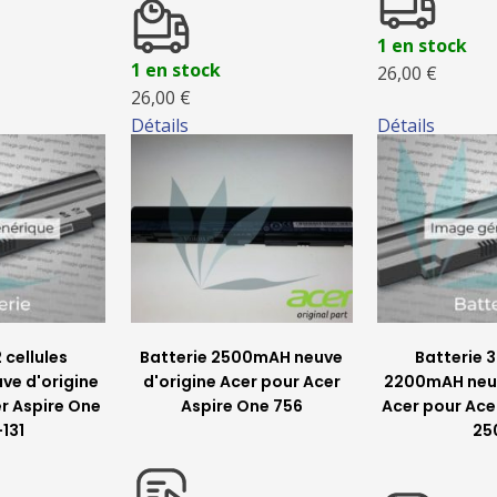
1 en stock
1 en stock
26,00 €
26,00 €
Détails
Détails
 cellules
Batterie 2500mAH neuve
Batterie 3
e d'origine
d'origine Acer pour Acer
2200mAH neuv
r Aspire One
Aspire One 756
Acer pour Ace
131
25