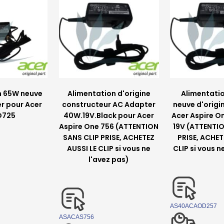
n 65W neuve
Alimentation d'origine
Alimentati
er pour Acer
constructeur AC Adapter
neuve d'origi
D725
40W.19V.Black pour Acer
Acer Aspire 
Aspire One 756 (ATTENTION
19V (ATTENTI
SANS CLIP PRISE, ACHETEZ
PRISE, ACHET
AUSSI LE CLIP si vous ne
CLIP si vous n
l'avez pas)
AS40ACAOD257
ASACAS756