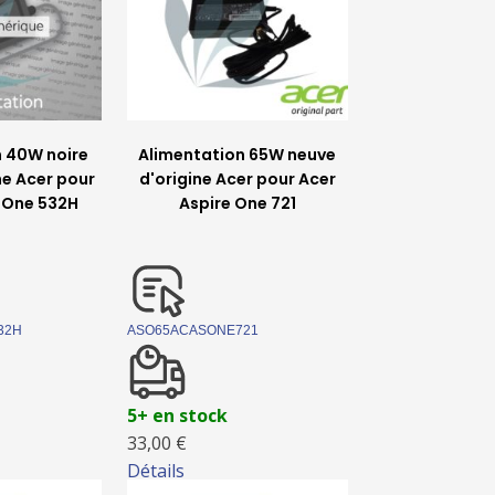
n 40W noire
Alimentation 65W neuve
ne Acer pour
d'origine Acer pour Acer
e One 532H
Aspire One 721
32H
ASO65ACASONE721
5+ en stock
33,00 €
Détails