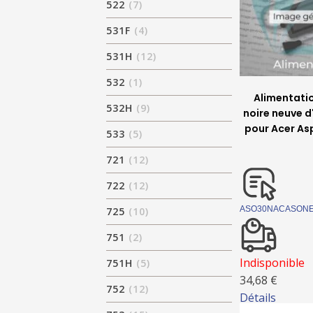
522
(7)
531F
(4)
531H
(12)
532
(1)
Alimentati
532H
(9)
noire neuve d
pour Acer As
533
(5)
721
(12)
722
(12)
ASO30NACASONE
725
(10)
751
(2)
Indisponible
751H
(5)
34,68 €
752
(12)
Détails