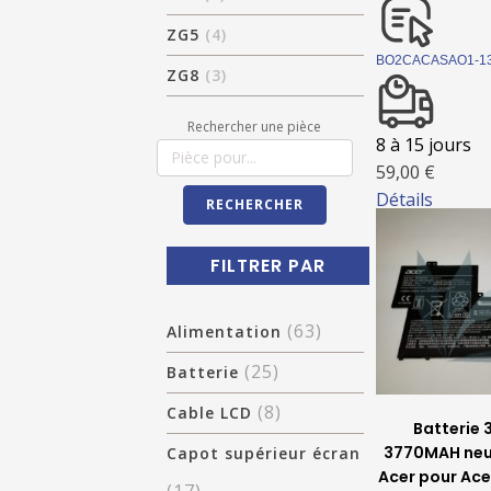
ZG5
(4)
BO2CACASAO1-1
ZG8
(3)
Rechercher une pièce
8 à 15 jours
59,00 €
Détails
RECHERCHER
FILTRER PAR
(63)
Alimentation
(25)
Batterie
(8)
Cable LCD
Batterie 3
3770MAH neuv
Capot supérieur écran
Acer pour Ace