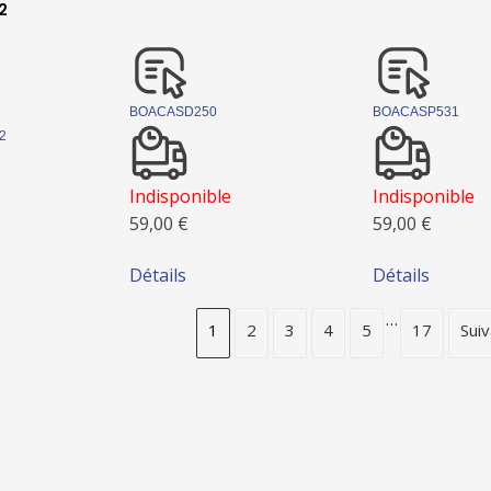
2
BOACASD250
BOACASP531
2
Indisponible
Indisponible
59,00 €
59,00 €
Détails
Détails
…
1
2
3
4
5
17
Suiv