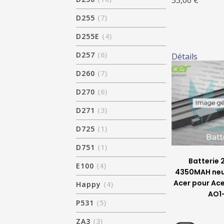
33,00 €
D255
(7)
D255E
(4)
D257
(6)
Détails
D260
(7)
D270
(6)
D271
(3)
D725
(1)
D751
(1)
Batterie 2
E100
(4)
4350MAH neuv
Acer pour Ace
Happy
(4)
AO1-
P531
(5)
ZA3
(3)