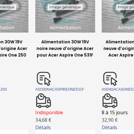
on 30W 19V
Alimentation 30W 19V
Alimentatio
'origine Acer
noire neuve d'origine Acer
neuve d'origi
pire One 250
pour Acer Aspire One 531F
Acer Aspir
250
ASO30NACASPIREONE531F
ASO40ACASONE5
Indisponible
8 à 15 jours
34,68 €
32,90 €
Détails
Détails