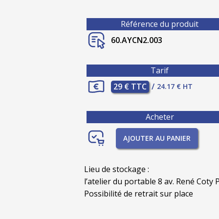
Référence du produit
60.AYCN2.003
Tarif
29 € TTC
/
24.17 € HT
Acheter
AJOUTER AU PANIER
Lieu de stockage :
l’atelier du portable 8 av. René Coty P
Possibilité de retrait sur place