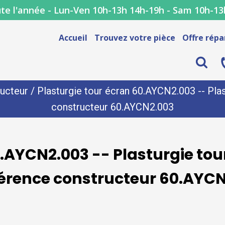
te l'année - Lun-Ven 10h-13h 14h-19h - Sam 10h-13
Accueil
Trouvez votre pièce
Offre répa
ucteur
/ Plasturgie tour écran 60.AYCN2.003 -- Plas
constructeur 60.AYCN2.003
0.AYCN2.003 -- Plasturgie to
férence constructeur 60.AYC