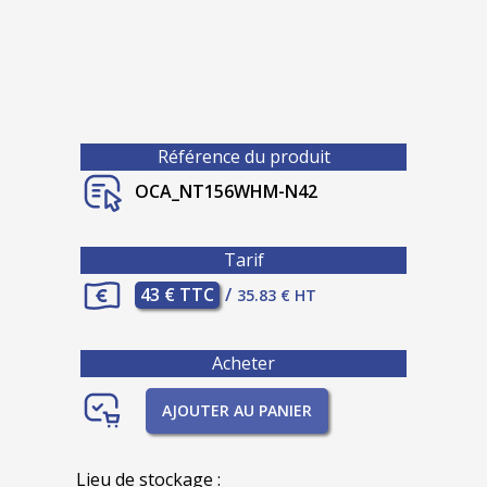
Référence du produit
OCA_NT156WHM-N42
Tarif
43 € TTC
/
35.83 € HT
Acheter
AJOUTER AU PANIER
Lieu de stockage :