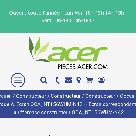
Ouvert toute l'année - Lun-Ven 10h-13h 14h-19h -
Sam 10h-13h 14h-18h -
cueil
/
Constructeur
/
Constructeur
/
Constructeur
/ Occas
rade A. Ecran OCA_NT156WHM-N42 -- Ecran correspondant
la référence constructeur OCA_NT156WHM-N42