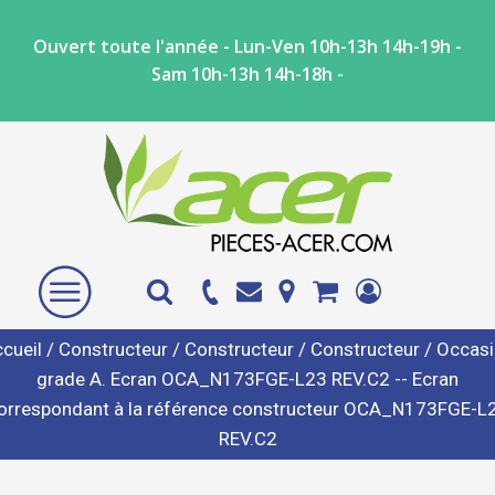
Ouvert toute l'année - Lun-Ven 10h-13h 14h-19h -
Sam 10h-13h 14h-18h -
cueil
/
Constructeur
/
Constructeur
/
Constructeur
/ Occas
grade A. Ecran OCA_N173FGE-L23 REV.C2 -- Ecran
orrespondant à la référence constructeur OCA_N173FGE-L
REV.C2