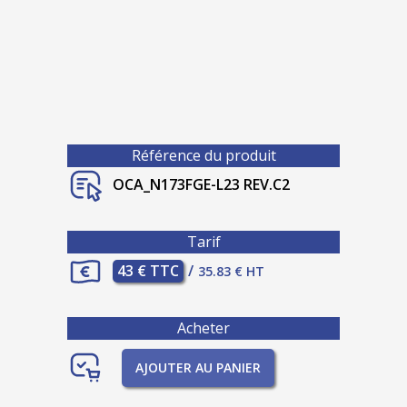
Référence du produit
OCA_N173FGE-L23 REV.C2
Tarif
43 € TTC
/
35.83 € HT
Acheter
AJOUTER AU PANIER