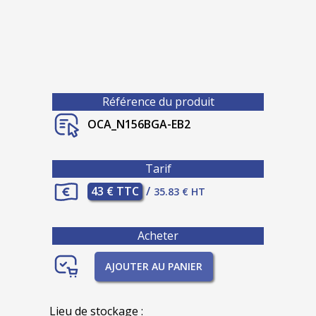
Référence du produit
OCA_N156BGA-EB2
Tarif
43 € TTC
/
35.83 € HT
Acheter
AJOUTER AU PANIER
Lieu de stockage :