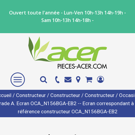
Ouvert toute l'année - Lun-Ven 10h-13h 14h-19h -
Sam 10h-13h 14h-18h -
cueil
/
Constructeur
/
Constructeur
/
Constructeur
/ Occas
rade A. Ecran OCA_N156BGA-EB2 -- Ecran correspondant à 
référence constructeur OCA_N156BGA-EB2