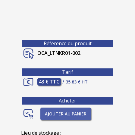
Référence du produit
OCA_LTNKR01-002
Tarif
43 € TTC
/
35.83 € HT
Acheter
AJOUTER AU PANIER
Lieu de stockage :