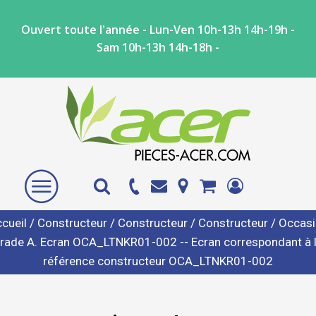
Ouvert toute l'année - Lun-Ven 10h-13h 14h-19h -
Sam 10h-13h 14h-18h -
cueil
/
Constructeur
/
Constructeur
/
Constructeur
/ Occas
rade A. Ecran OCA_LTNKR01-002 -- Ecran correspondant à 
référence constructeur OCA_LTNKR01-002