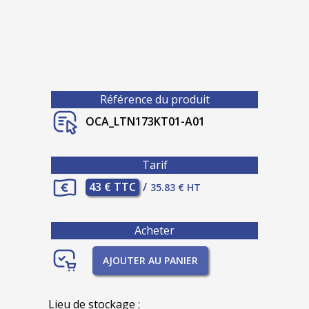
Référence du produit
OCA_LTN173KT01-A01
Tarif
43 € TTC
/
35.83 € HT
Acheter
AJOUTER AU PANIER
Lieu de stockage :