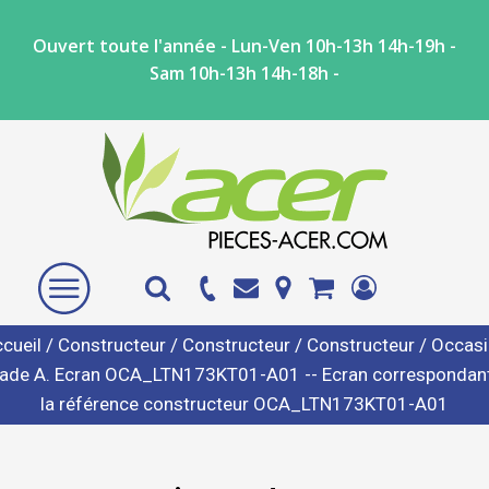
Ouvert toute l'année - Lun-Ven 10h-13h 14h-19h -
Sam 10h-13h 14h-18h -
cueil
/
Constructeur
/
Constructeur
/
Constructeur
/ Occas
ade A. Ecran OCA_LTN173KT01-A01 -- Ecran correspondan
la référence constructeur OCA_LTN173KT01-A01