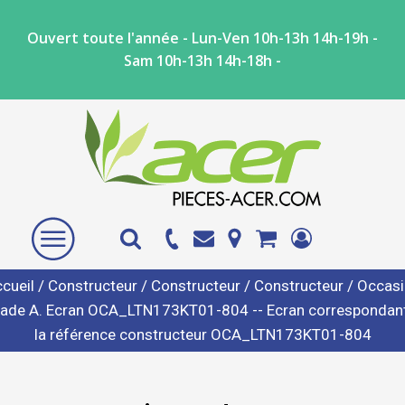
Ouvert toute l'année - Lun-Ven 10h-13h 14h-19h -
Sam 10h-13h 14h-18h -
cueil
/
Constructeur
/
Constructeur
/
Constructeur
/ Occas
rade A. Ecran OCA_LTN173KT01-804 -- Ecran correspondant
la référence constructeur OCA_LTN173KT01-804