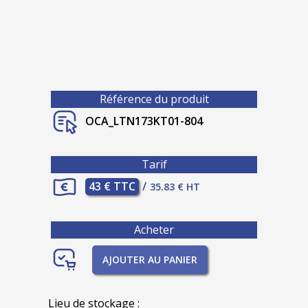
Référence du produit
OCA_LTN173KT01-804
Tarif
43 € TTC
/
35.83 € HT
Acheter
AJOUTER AU PANIER
Lieu de stockage :