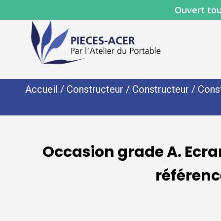
Ouvert tou
Accueil
/
Constructeur
/
Constructeur
/
Cons
Occasion grade A. Ecr
référen