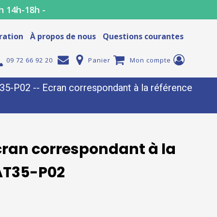
h 14h-18h -
ration
À propos de nous
Questions courantes
09 72 66 92 20
Panier
Mon compte
-P02 -- Ecran correspondant à la référence
ran correspondant à la
AT35-P02