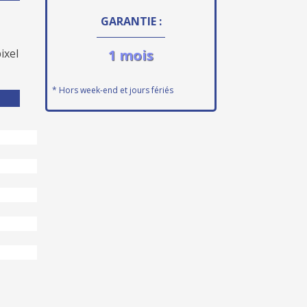
GARANTIE :
ixel
1 mois
* Hors week-end et jours fériés