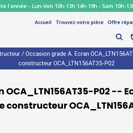
te l'année - Lun-Ven 10h-13h 14h-19h - Sam 10h-13
Accueil
Trouvez votre pièce
Offre répa
tructeur
/ Occasion grade A. Ecran OCA_LTN156AT35
constructeur OCA_LTN156AT35-P02
an OCA_LTN156AT35-P02 -- Ec
ce constructeur OCA_LTN156