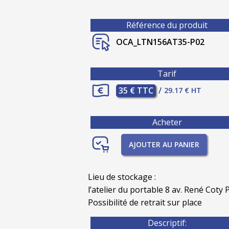
Référence du produit
OCA_LTN156AT35-P02
Tarif
35 € TTC
/
29.17 € HT
Acheter
AJOUTER AU PANIER
Lieu de stockage :
l’atelier du portable 8 av. René Coty P
Possibilité de retrait sur place
Descriptif: