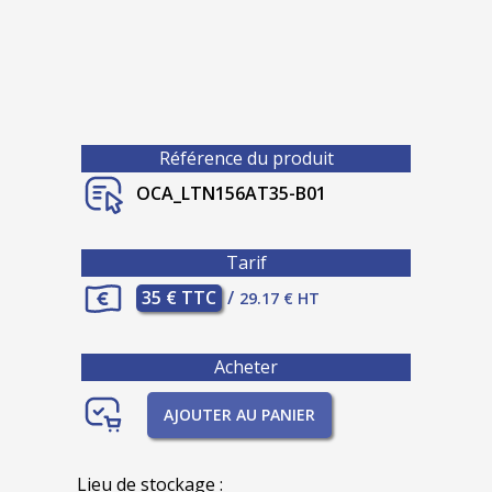
Référence du produit
OCA_LTN156AT35-B01
Tarif
35 € TTC
/
29.17 € HT
Acheter
AJOUTER AU PANIER
Lieu de stockage :