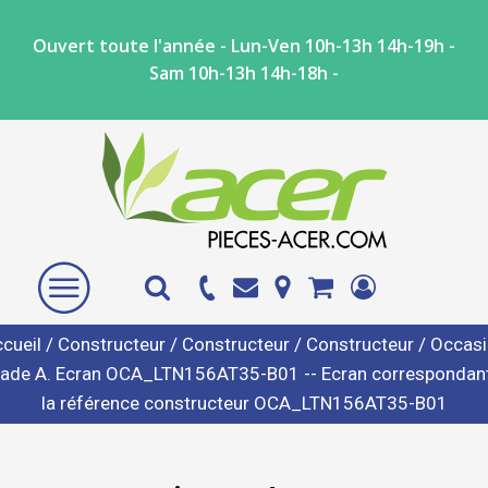
Ouvert toute l'année - Lun-Ven 10h-13h 14h-19h -
Sam 10h-13h 14h-18h -
cueil
/
Constructeur
/
Constructeur
/
Constructeur
/ Occas
rade A. Ecran OCA_LTN156AT35-B01 -- Ecran correspondant
la référence constructeur OCA_LTN156AT35-B01