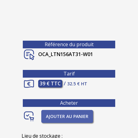
Référence du produit
OCA_LTN156AT31-W01
Tarif
39 € TTC
/
32.5 € HT
Acheter
AJOUTER AU PANIER
Lieu de stockage :