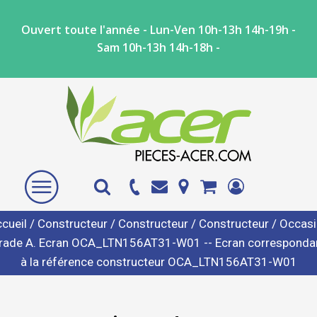
Ouvert toute l'année - Lun-Ven 10h-13h 14h-19h -
Sam 10h-13h 14h-18h -
cueil
/
Constructeur
/
Constructeur
/
Constructeur
/ Occas
rade A. Ecran OCA_LTN156AT31-W01 -- Ecran corresponda
à la référence constructeur OCA_LTN156AT31-W01