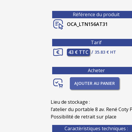
Référence du produit
OCA_LTN156AT31
Tarif
43 € TTC
/
35.83 € HT
Acheter
AJOUTER AU PANIER
Lieu de stockage :
l’atelier du portable 8 av. René Coty P
Possibilité de retrait sur place
Caractèristiques techniques :