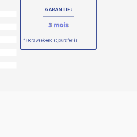
GARANTIE :
3 mois
* Hors week-end et jours fériés