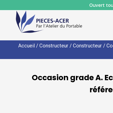
Ouvert tou
Accueil
/
Constructeur
/
Constructeur
/
Co
Occasion grade A. E
référ