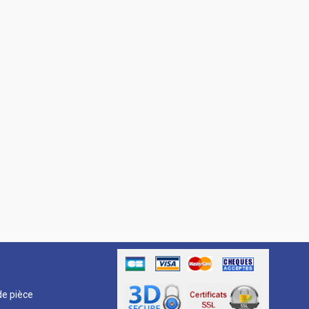
R
e pièce