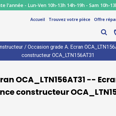
te l'année - Lun-Ven 10h-13h 14h-19h - Sam 10h-13
Accueil
Trouvez votre pièce
Offre répa
nstructeur
/ Occasion grade A. Ecran OCA_LTN156AT
constructeur OCA_LTN156AT31
cran OCA_LTN156AT31 -- Ecra
ence constructeur OCA_LTN1