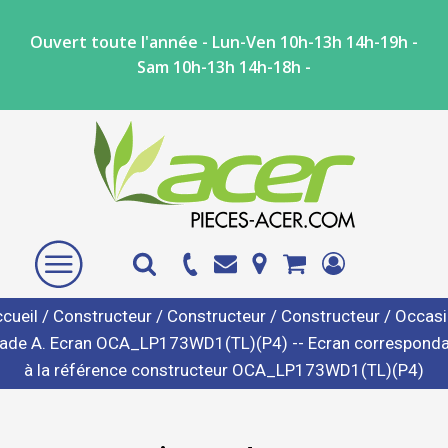
Ouvert toute l'année - Lun-Ven 10h-13h 14h-19h -
Sam 10h-13h 14h-18h -
cueil
/
Constructeur
/
Constructeur
/
Constructeur
/ Occas
ade A. Ecran OCA_LP173WD1(TL)(P4) -- Ecran correspond
à la référence constructeur OCA_LP173WD1(TL)(P4)