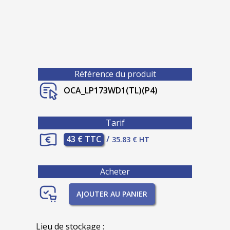
Référence du produit
OCA_LP173WD1(TL)(P4)
Tarif
43 € TTC
/
35.83 € HT
Acheter
AJOUTER AU PANIER
Lieu de stockage :