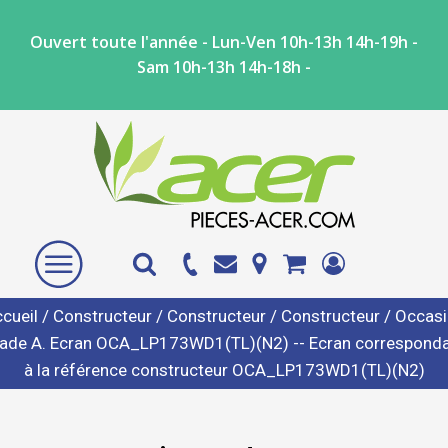
Ouvert toute l'année - Lun-Ven 10h-13h 14h-19h -
Sam 10h-13h 14h-18h -
cueil
/
Constructeur
/
Constructeur
/
Constructeur
/ Occas
ade A. Ecran OCA_LP173WD1(TL)(N2) -- Ecran correspond
à la référence constructeur OCA_LP173WD1(TL)(N2)