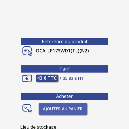
Référence du produit
OCA_LP173WD1(TL)(N2)
Tarif
43 € TTC
/
35.83 € HT
Acheter
AJOUTER AU PANIER
Lieu de stockage :