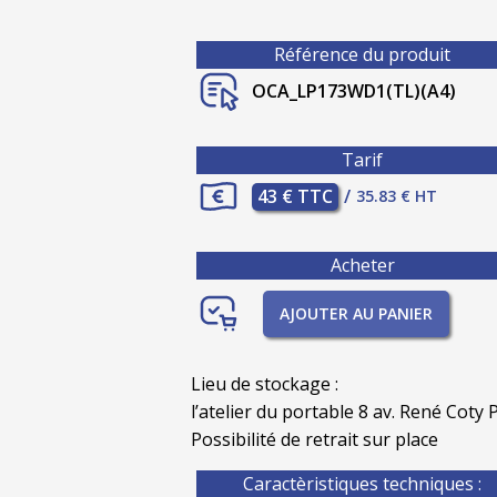
Référence du produit
OCA_LP173WD1(TL)(A4)
Tarif
43 € TTC
/
35.83 € HT
Acheter
AJOUTER AU PANIER
Lieu de stockage :
l’atelier du portable 8 av. René Coty P
Possibilité de retrait sur place
Caractèristiques techniques :