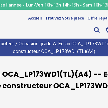
te l'année - Lun-Ven 10h-13h 14h-19h - Sam 10h-13
Accueil
Trouvez votre pièce
Offre répa
ructeur
/ Occasion grade A. Ecran OCA_LP173WD1(TL
constructeur OCA_LP173WD1(TL)(A4)
n OCA_LP173WD1(TL)(A4) -- E
e constructeur OCA_LP173WD