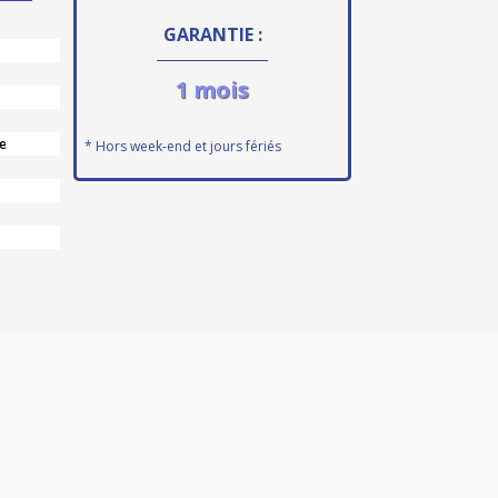
GARANTIE :
1 mois
e
* Hors week-end et jours fériés