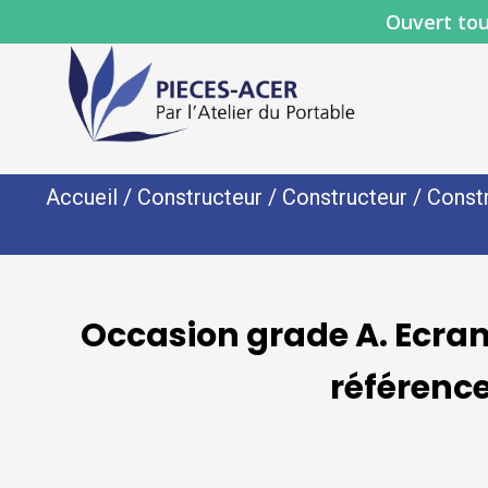
Ouvert tou
Accueil
/
Constructeur
/
Constructeur
/
Const
Occasion grade A. Ecra
référenc