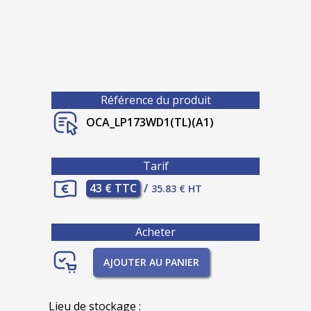
Référence du produit
OCA_LP173WD1(TL)(A1)
Tarif
43 € TTC
/
35.83 € HT
Acheter
AJOUTER AU PANIER
Lieu de stockage :