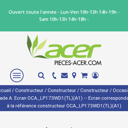
Ouvert toute l'année - Lun-Ven 10h-13h 14h-19h -
Sam 10h-13h 14h-18h -
cueil
/
Constructeur
/
Constructeur
/
Constructeur
/ Occas
ade A. Ecran OCA_LP173WD1(TL)(A1) -- Ecran correspond
à la référence constructeur OCA_LP173WD1(TL)(A1)