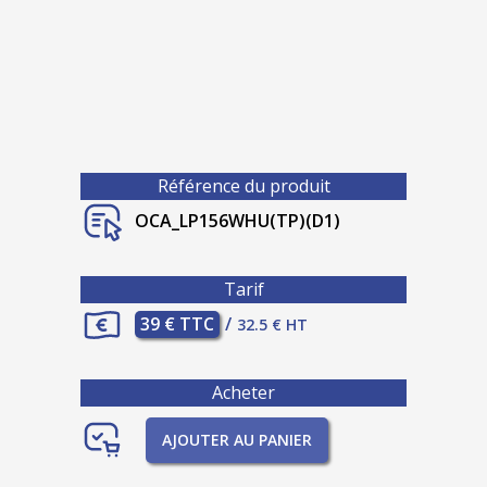
Référence du produit
OCA_LP156WHU(TP)(D1)
Tarif
39 € TTC
/
32.5 € HT
Acheter
AJOUTER AU PANIER