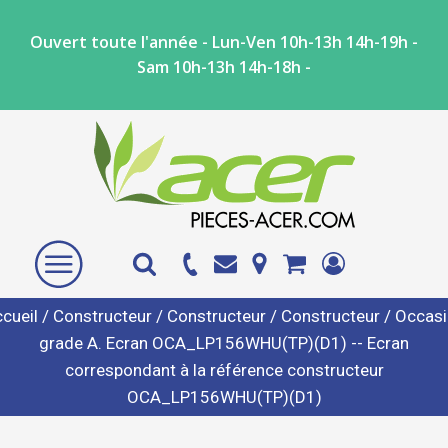
Ouvert toute l'année - Lun-Ven 10h-13h 14h-19h -
Sam 10h-13h 14h-18h -
cueil
/
Constructeur
/
Constructeur
/
Constructeur
/ Occas
grade A. Ecran OCA_LP156WHU(TP)(D1) -- Ecran
correspondant à la référence constructeur
OCA_LP156WHU(TP)(D1)