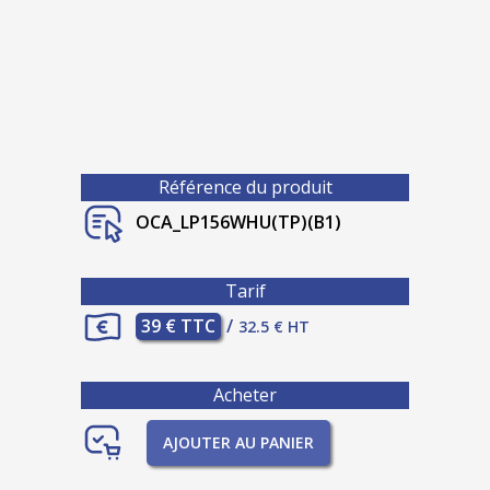
Référence du produit
OCA_LP156WHU(TP)(B1)
Tarif
39 € TTC
/
32.5 € HT
Acheter
AJOUTER AU PANIER