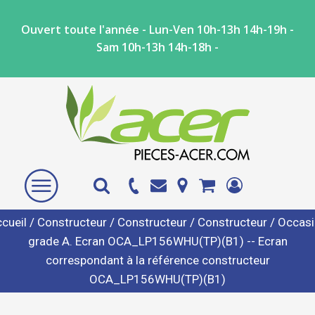
Ouvert toute l'année - Lun-Ven 10h-13h 14h-19h -
Sam 10h-13h 14h-18h -
cueil
/
Constructeur
/
Constructeur
/
Constructeur
/ Occas
grade A. Ecran OCA_LP156WHU(TP)(B1) -- Ecran
correspondant à la référence constructeur
OCA_LP156WHU(TP)(B1)