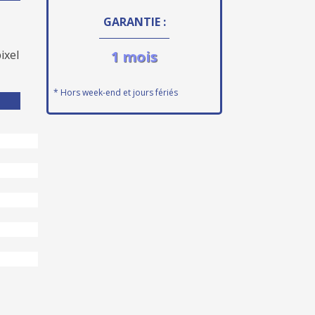
GARANTIE :
ixel
1 mois
* Hors week-end et jours fériés