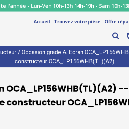
te l'année - Lun-Ven 10h-13h 14h-19h - Sam 10h-13
Accueil
Trouvez votre pièce
Offre répa
ucteur
/ Occasion grade A. Ecran OCA_LP156WHB(TL
constructeur OCA_LP156WHB(TL)(A2)
an OCA_LP156WHB(TL)(A2) --
nce constructeur OCA_LP156W