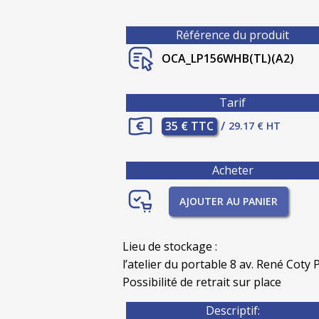
Référence du produit
OCA_LP156WHB(TL)(A2)
Tarif
35 € TTC
/
29.17 € HT
Acheter
AJOUTER AU PANIER
Lieu de stockage :
l’atelier du portable 8 av. René Coty P
Possibilité de retrait sur place
Descriptif: