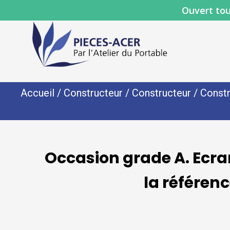
Ouvert tou
Accueil
/
Constructeur
/
Constructeur
/
Constr
Occasion grade A. Ecr
la référe