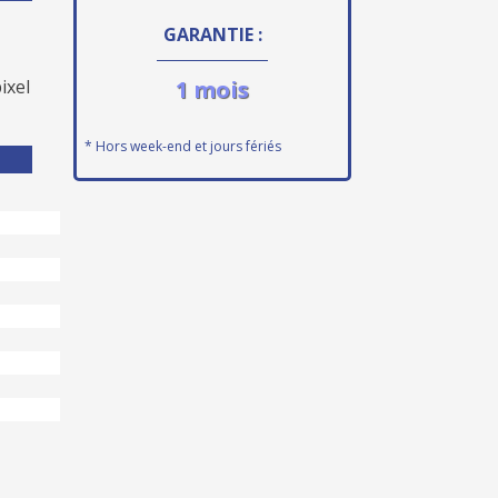
GARANTIE :
ixel
1 mois
* Hors week-end et jours fériés