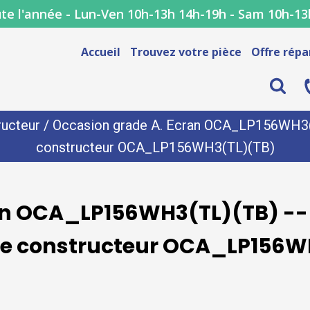
te l'année - Lun-Ven 10h-13h 14h-19h - Sam 10h-13
Accueil
Trouvez votre pièce
Offre répa
ucteur
/ Occasion grade A. Ecran OCA_LP156WH3(TL
constructeur OCA_LP156WH3(TL)(TB)
an OCA_LP156WH3(TL)(TB) --
nce constructeur OCA_LP156W