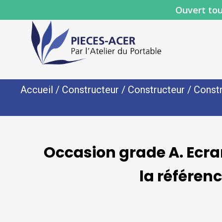
Ouvert tou
Accueil
/
Constructeur
/
Constructeur
/
Constr
Occasion grade A. Ecr
la référe