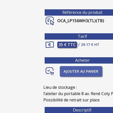
Référence du produit
OCA_LP156WH3(TL)(TB)
Tarif
35 € TTC
/
29.17 € HT
Acheter
AJOUTER AU PANIER
Lieu de stockage :
l’atelier du portable 8 av. René Coty P
Possibilité de retrait sur place
Descriptif: