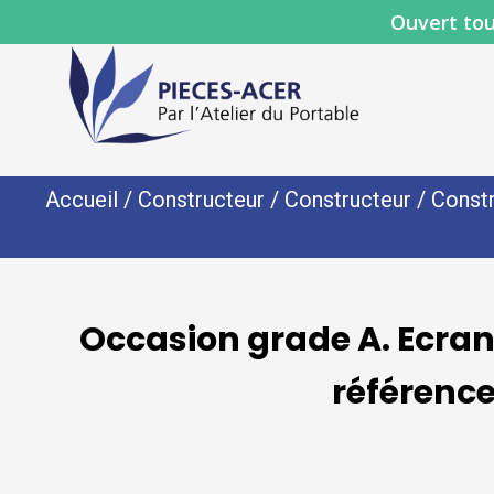
Ouvert tou
Accueil
/
Constructeur
/
Constructeur
/
Const
Occasion grade A. Ecra
référenc