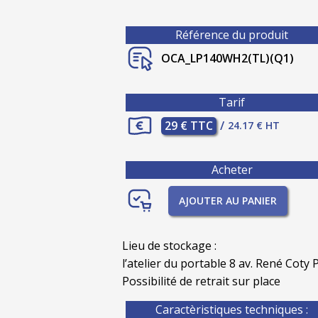
Référence du produit
OCA_LP140WH2(TL)(Q1)
Tarif
29 € TTC
/
24.17 € HT
Acheter
AJOUTER AU PANIER
Lieu de stockage :
l’atelier du portable 8 av. René Coty P
Possibilité de retrait sur place
Caractèristiques techniques :