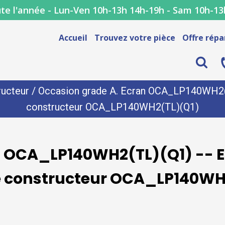
te l'année - Lun-Ven 10h-13h 14h-19h - Sam 10h-13
Accueil
Trouvez votre pièce
Offre répa
ructeur
/ Occasion grade A. Ecran OCA_LP140WH2(TL
constructeur OCA_LP140WH2(TL)(Q1)
n OCA_LP140WH2(TL)(Q1) -- E
e constructeur OCA_LP140WH