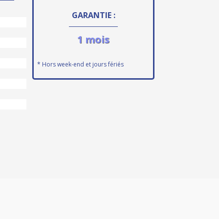
GARANTIE :
1 mois
* Hors week-end et jours fériés