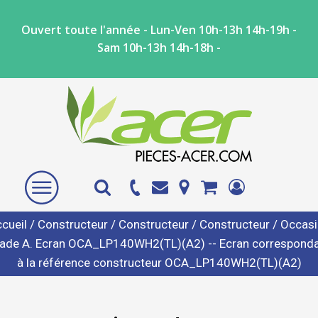
Ouvert toute l'année - Lun-Ven 10h-13h 14h-19h -
Sam 10h-13h 14h-18h -
cueil
/
Constructeur
/
Constructeur
/
Constructeur
/ Occas
ade A. Ecran OCA_LP140WH2(TL)(A2) -- Ecran correspond
à la référence constructeur OCA_LP140WH2(TL)(A2)