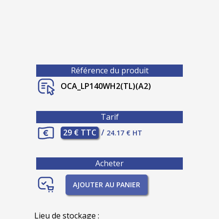
Référence du produit
OCA_LP140WH2(TL)(A2)
Tarif
29 € TTC
/
24.17 € HT
Acheter
AJOUTER AU PANIER
Lieu de stockage :