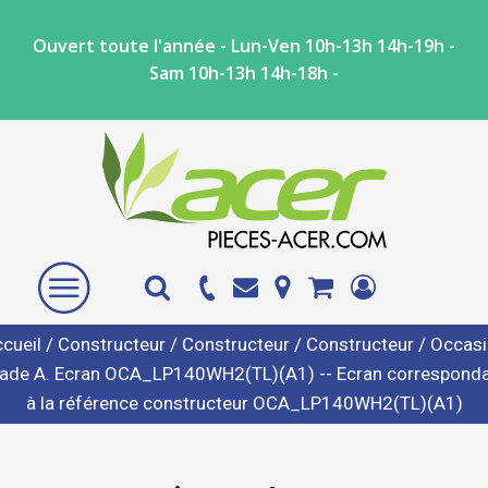
Ouvert toute l'année - Lun-Ven 10h-13h 14h-19h -
Sam 10h-13h 14h-18h -
cueil
/
Constructeur
/
Constructeur
/
Constructeur
/ Occas
ade A. Ecran OCA_LP140WH2(TL)(A1) -- Ecran correspond
à la référence constructeur OCA_LP140WH2(TL)(A1)