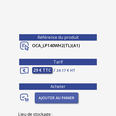
Référence du produit
OCA_LP140WH2(TL)(A1)
Tarif
29 € TTC
/
24.17 € HT
Acheter
AJOUTER AU PANIER
Lieu de stockage :