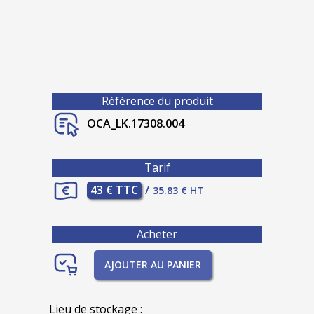
Référence du produit
OCA_LK.17308.004
Tarif
43 € TTC
/
35.83 € HT
Acheter
AJOUTER AU PANIER
Lieu de stockage :