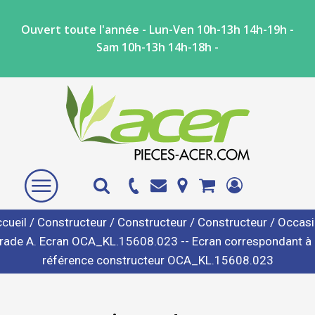
Ouvert toute l'année - Lun-Ven 10h-13h 14h-19h -
Sam 10h-13h 14h-18h -
cueil
/
Constructeur
/
Constructeur
/
Constructeur
/ Occas
rade A. Ecran OCA_KL.15608.023 -- Ecran correspondant à 
référence constructeur OCA_KL.15608.023