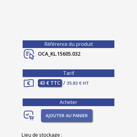
Référence du produit
OCA_KL.15605.032
Tarif
43 € TTC
/
35.83 € HT
Acheter
AJOUTER AU PANIER
Lieu de stockage :