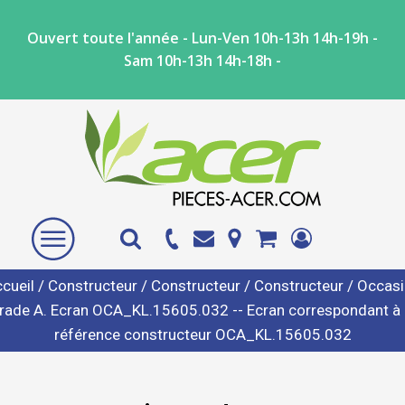
Ouvert toute l'année - Lun-Ven 10h-13h 14h-19h -
Sam 10h-13h 14h-18h -
cueil
/
Constructeur
/
Constructeur
/
Constructeur
/ Occas
rade A. Ecran OCA_KL.15605.032 -- Ecran correspondant à 
référence constructeur OCA_KL.15605.032