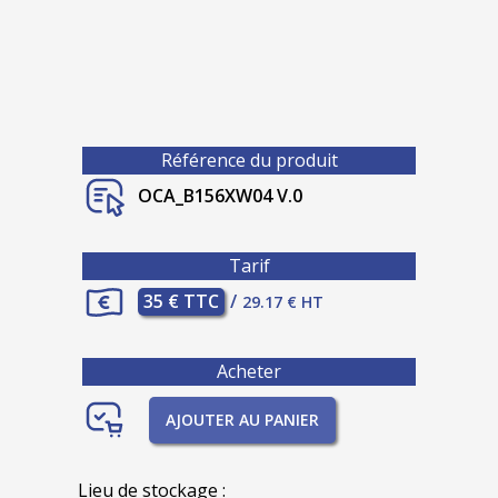
Référence du produit
OCA_B156XW04 V.0
Tarif
35 € TTC
/
29.17 € HT
Acheter
AJOUTER AU PANIER
Lieu de stockage :