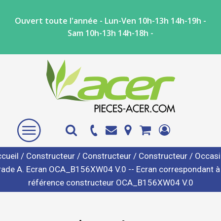
Ouvert toute l'année - Lun-Ven 10h-13h 14h-19h -
Sam 10h-13h 14h-18h -
cueil
/
Constructeur
/
Constructeur
/
Constructeur
/ Occas
rade A. Ecran OCA_B156XW04 V.0 -- Ecran correspondant à 
référence constructeur OCA_B156XW04 V.0