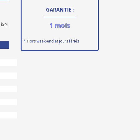
GARANTIE :
ixel
1 mois
* Hors week-end et jours fériés