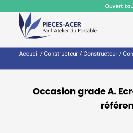
Ouvert tou
Accueil
/
Constructeur
/
Constructeur
/
Con
Occasion grade A. Ec
référe