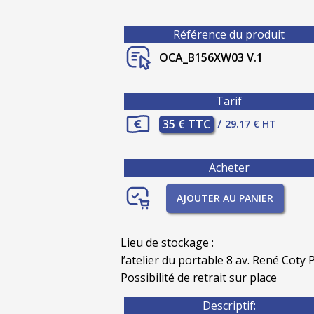
Référence du produit
OCA_B156XW03 V.1
Tarif
35 € TTC
/
29.17 € HT
Acheter
AJOUTER AU PANIER
Lieu de stockage :
l’atelier du portable 8 av. René Coty P
Possibilité de retrait sur place
Descriptif: