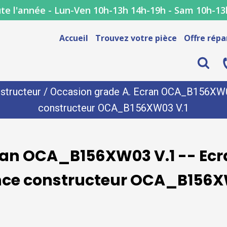
te l'année - Lun-Ven 10h-13h 14h-19h - Sam 10h-13
Accueil
Trouvez votre pièce
Offre répa
structeur
/ Occasion grade A. Ecran OCA_B156XW03 
constructeur OCA_B156XW03 V.1
ran OCA_B156XW03 V.1 -- Ecr
nce constructeur OCA_B156X