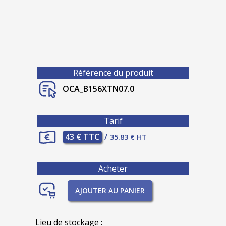
Référence du produit
OCA_B156XTN07.0
Tarif
43 € TTC
/
35.83 € HT
Acheter
AJOUTER AU PANIER
Lieu de stockage :