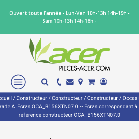
Ouvert toute l'année - Lun-Ven 10h-13h 14h-19h -
Sam 10h-13h 14h-18h -
cueil
/
Constructeur
/
Constructeur
/
Constructeur
/ Occas
rade A. Ecran OCA_B156XTN07.0 -- Ecran correspondant à 
référence constructeur OCA_B156XTN07.0